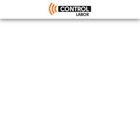
Címke:
digitális
radiográfiai
vizsgálat