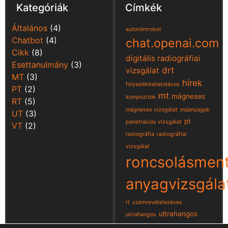
Kategóriák
Címkék
Általános
(4)
autonómrobot
Chatbot
(4)
chat.openai.com
Cikk
(8)
digitális radiográfiai
Esettanulmány
(3)
drt
vizsgálat
MT
(3)
hírek
folyadékbehatolásos
PT
(2)
mt
mágneses
kompozitok
RT
(5)
mágneses vizsgálat
műanyagok
UT
(3)
pt
penetrációs vizsgálat
VT
(2)
radiográfia
radiográfiai
vizsgálat
roncsolásmen
anyagvizsgála
rt
szemrevételezéses
ultrahangos
ultrahangos
vizsgálat
ut
vizuális