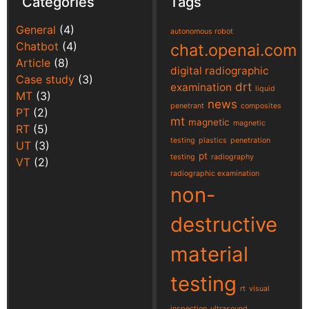
Categories
Tags
General
(4)
autonomous robot
Chatbot
(4)
chat.openai.com
Article
(8)
digital radiographic
Case study
(3)
drt
examination
liquid
MT
(3)
news
penetrant
composites
PT
(2)
mt
magnetic
magnetic
RT
(5)
testing
plastics
penetration
UT
(3)
pt
testing
radiography
VT
(2)
radiographic examination
non-
destructive
material
testing
rt
visual
inspection
ultrasound