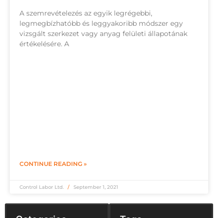
A szemrevételezés az egyik legrégebbi,
legmegbízhatóbb és leggyakoribb módszer egy
vizsgált szerkezet vagy anyag felületi állapotának
értékelésére. A
CONTINUE READING »
Control Labor Ltd.
September 1, 2021